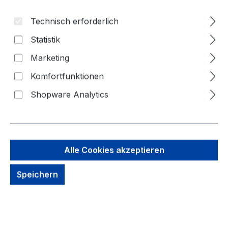
Technisch erforderlich
Statistik
Marketing
Komfortfunktionen
Shopware Analytics
116,21 €
Brutto: 138,29 €
Inhalt:
1 Stück
Alle Cookies akzeptieren
Preise exkl. MwSt. zzgl. Versandkosten
Speichern
kein Lagerbestand, auf Anfrage
Zahlungsmöglichkeiten: Vorkasse, Paypal, Amazon
Pay, Rechnung für gewerbliche Kunden