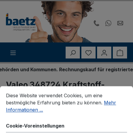
Zum Hauptinhalt springen
Du hast 0 Produk
Ware
örden und Kommunen. Rechnungskauf für registrierte Ge
Valeo 348724 Kraftstoff-
Cookie-Voreinstellungen
Diese Website verwendet Cookies, um eine bestmögliche E
Fördereinheit
Diese Website verwendet Cookies, um eine
bestmögliche Erfahrung bieten zu können.
Mehr
Informationen ...
Cookie-Voreinstellungen
Bildergalerie überspringen