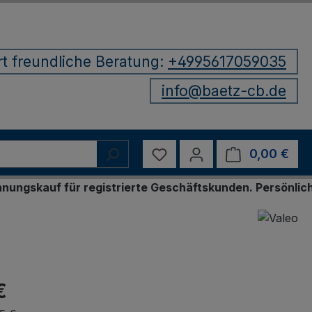
rt freundliche Beratung:
+4995617059035
info@baetz-cb.de
Du hast 0 Produkte auf d
0,00 €
Ware
 für registrierte Geschäftskunden. Persönliche Bestel
€