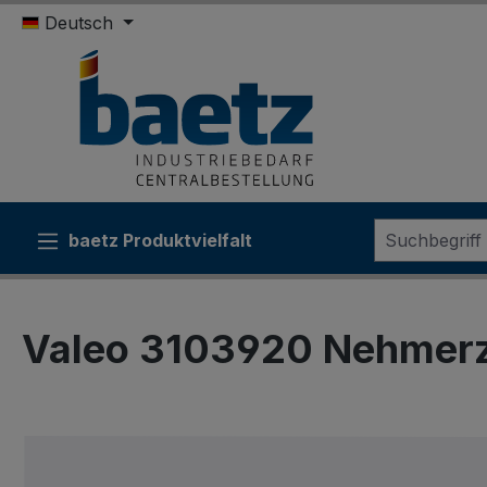
Deutsch
m Hauptinhalt springen
Zur Suche springen
Zur Hauptnavigation springen
baetz Produktvielfalt
Sonde
Valeo 3103920 Nehmerz
Bildergalerie überspringen