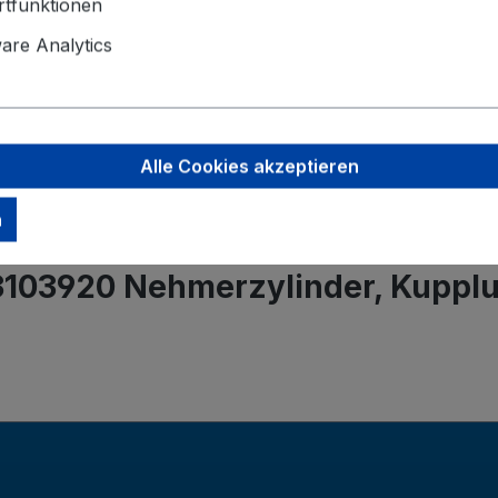
Angaben zu
tfunktionen
Valeo Intern
re Analytics
Postbus 4
5700 AA H
helmond-ho
Alle Cookies akzeptieren
n
3103920 Nehmerzylinder, Kuppl