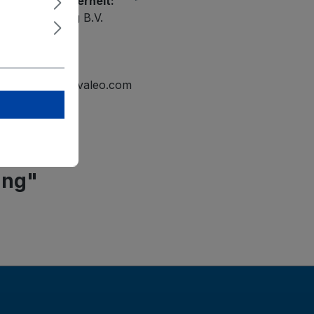
r Produktsicherheit:
ational Holding B.V.
elmond
tline.mailbox@valeo.com
ung"