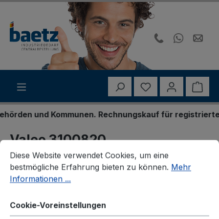
Zum Hauptinhalt springen
Du hast 0 Produk
Ware
örden und Kommunen. Rechnungskauf für registrierte Ge
Valeo 3100820
Cookie-Voreinstellungen
Diese Website verwendet Cookies, um eine bestmögliche E
Diese Website verwendet Cookies, um eine
Nehmerzylinder, Kupplung
bestmögliche Erfahrung bieten zu können.
Mehr
Informationen ...
Cookie-Voreinstellungen
Bildergalerie überspringen