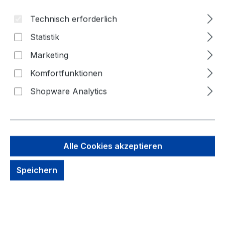
Technisch erforderlich
Statistik
Marketing
Komfortfunktionen
Shopware Analytics
45,48 €
Brutto: 54,12 €
Inhalt:
1 Stück
Alle Cookies akzeptieren
Preise exkl. MwSt. zzgl. Versandkosten
Speichern
Sofort verfügbar, Lieferzeit: 1-3 Tage
Zahlungsmöglichkeiten: Vorkasse, Paypal, Amazon
Pay, Rechnung für gewerbliche Kunden