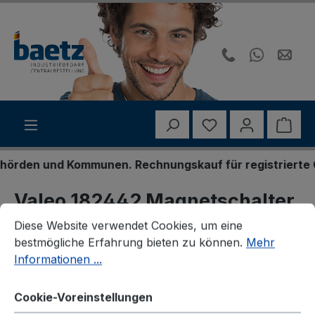
Zum Hauptinhalt springen
Du hast 0 Produk
Ware
rden und Kommunen. Rechnungskauf für registrierte Ges
Valeo 182442 Magnetschalter,
Cookie-Voreinstellungen
Diese Website verwendet Cookies, um eine bestmögliche E
Starter
Diese Website verwendet Cookies, um eine
bestmögliche Erfahrung bieten zu können.
Mehr
Informationen ...
Cookie-Voreinstellungen
Bildergalerie überspringen