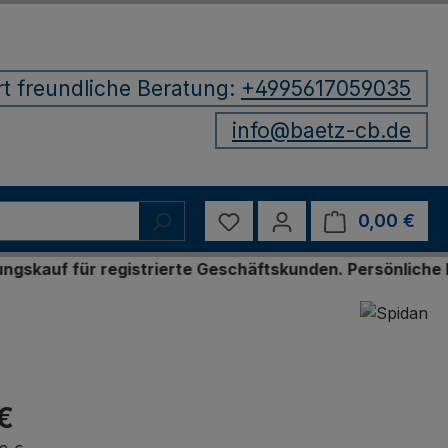
rt freundliche Beratung:
+4995617059035
info@baetz-cb.de
Du hast 0 Produkte auf d
0,00 €
Ware
ür registrierte Geschäftskunden. Persönliche Bestellu
€