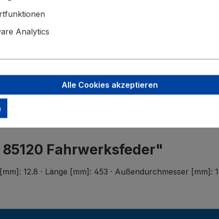
Der Mindest
tfunktionen
Angaben zu
re Analytics
baetz Gmb
Coburger S
96486 Laute
info@baetz
Alle Cookies akzeptieren
n
 85120 Fahrwerksfeder"
[mm]: 12.8 · Länge [mm]: 453 · Außendurchmesser [mm]: 17