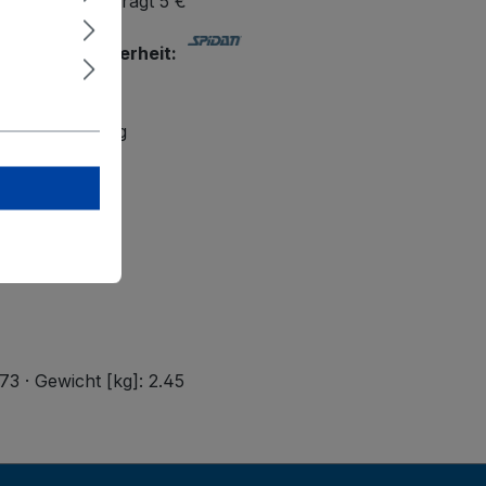
bestellwert beträgt 5 €
r Produktsicherheit:
H
traße 2
rtal bei Coburg
-cb.de
3 · Gewicht [kg]: 2.45