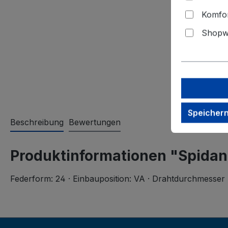
Komfor
Shopwa
Speicher
Beschreibung
Bewertungen
Produktinformationen "Spidan
Federform: 24 · Einbauposition: VA · Drahtdurchmesser 