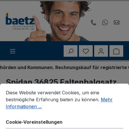
Zum Hauptinhalt springen
Du hast 0 Produk
Ware
rden und Kommunen. Rechnungskauf für registrierte Ges
Spidan 36825 Faltenbalgsatz,
Cookie-Voreinstellungen
Diese Website verwendet Cookies, um eine bestmögliche E
Antriebswelle
Diese Website verwendet Cookies, um eine
bestmögliche Erfahrung bieten zu können.
Mehr
Informationen ...
Cookie-Voreinstellungen
Bildergalerie überspringen