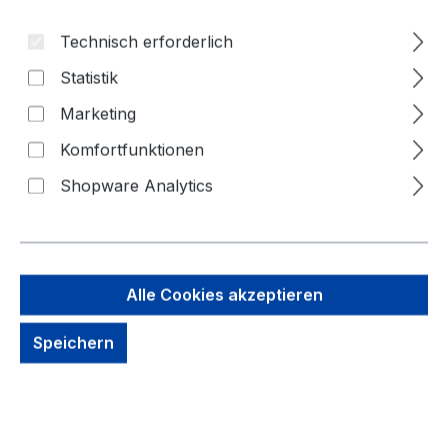
Technisch erforderlich
Statistik
Marketing
Komfortfunktionen
Shopware Analytics
8,25 €
Brutto: 9,82 €
Inhalt:
1 Stück
Alle Cookies akzeptieren
Preise exkl. MwSt. zzgl. Versandkosten
Speichern
kein Lagerbestand, auf Anfrage
Zahlungsmöglichkeiten: Vorkasse, Paypal, Amazon
Pay, Rechnung für gewerbliche Kunden