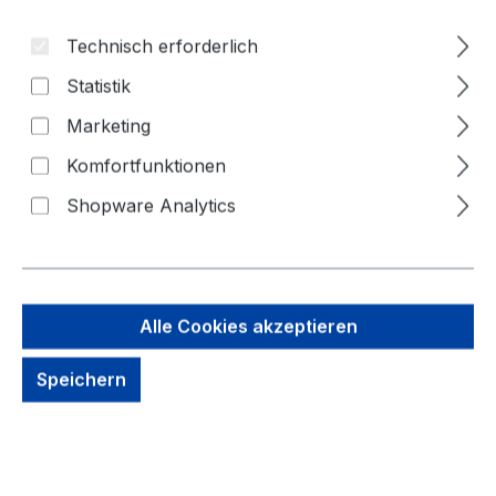
Technisch erforderlich
Statistik
Marketing
Komfortfunktionen
Shopware Analytics
6,38 €
Brutto: 7,59 €
Inhalt:
1 Stück
Alle Cookies akzeptieren
Preise exkl. MwSt. zzgl. Versandkosten
Speichern
Sofort verfügbar, Lieferzeit: 1-3 Tage
Zahlungsmöglichkeiten: Vorkasse, Paypal, Amazon
Pay, Rechnung für gewerbliche Kunden