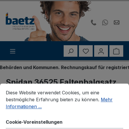
Zum Hauptinhalt springen
Du hast 0 Produk
Ware
hörden und Kommunen. Rechnungskauf für registrierte G
Spidan 36525 Faltenbalgsatz,
Cookie-Voreinstellungen
Diese Website verwendet Cookies, um eine bestmögliche E
Antriebswelle
Diese Website verwendet Cookies, um eine
bestmögliche Erfahrung bieten zu können.
Mehr
Informationen ...
Cookie-Voreinstellungen
Bildergalerie überspringen