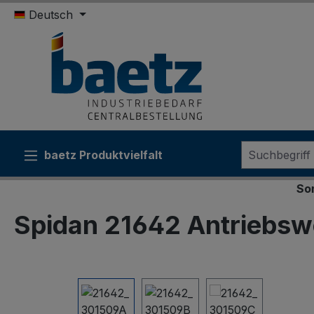
Deutsch
m Hauptinhalt springen
Zur Suche springen
Zur Hauptnavigation springen
baetz Produktvielfalt
Sonderkond
Spidan 21642 Antriebsw
Bildergalerie überspringen