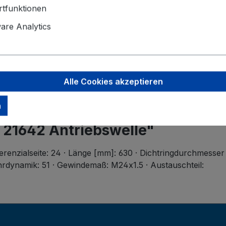
Angaben zu
tfunktionen
baetz Gmb
Coburger S
re Analytics
96486 Laute
info@baetz
Alle Cookies akzeptieren
n
 21642 Antriebswelle"
enzialseite: 24 · Länge [mm]: 630 · Dichtringdurchmesser 
rdynamik: 51 · Gewindemaß: M24x1.5 · Austauschteil: