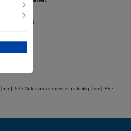
r Produktsicherheit:
H
traße 2
rtal bei Coburg
-cb.de
[mm]: 57 · Gelenkdurchmesser radseitig [mm]: 86 ·