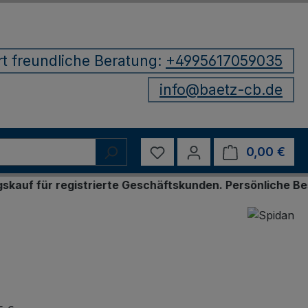
rt freundliche Beratung:
+4995617059035
info@baetz-cb.de
Du hast 0 Produkte auf d
0,00 €
Ware
registrierte Geschäftskunden. Persönliche Bestellung 