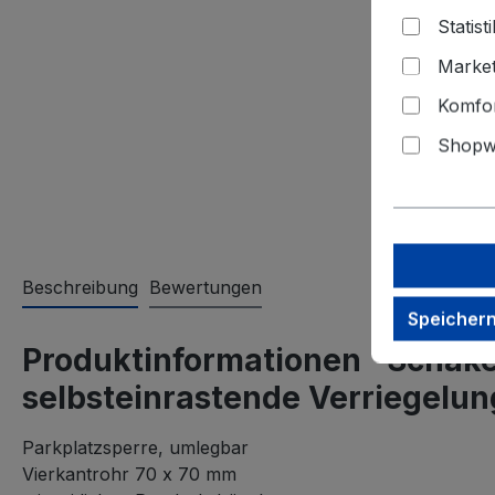
Statisti
Market
Komfor
Shopwa
Beschreibung
Bewertungen
Speicher
Produktinformationen "Schake 
selbsteinrastende Verriegelun
Parkplatzsperre, umlegbar
Vierkantrohr 70 x 70 mm