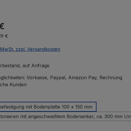
 €
19 €
. MwSt. zzgl. Versandkosten
rbestand, auf Anfrage
lichkeiten: Vorkasse, Paypal, Amazon Pay, Rechnung
iche Kunden
n
für Dübelbefestigung mit Bodenplatte 100 x 150 mm
zum Einbetonieren mit angeschweißtem Bodenanker, 
n