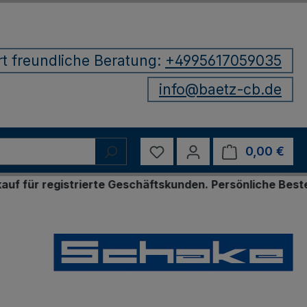
rt freundliche Beratung:
+4995617059035
info@baetz-cb.de
Du hast 0 Produkte auf d
0,00 €
Ware
rierte Geschäftskunden. Persönliche Bestellung per E-