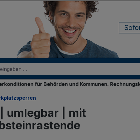
Sofo
n für Behörden und Kommunen. Rechnungskauf für regist
rkplatzsperren
| umlegbar | mit
lbsteinrastende