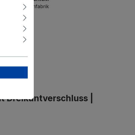
H Metallwarenfabrik
tr. 195
en
e.com
inweise:
nblatt
t Dreikantverschluss |