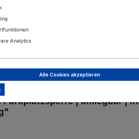
Schake Gmb
k
Eckeseyer S
ing
58089 Hag
tfunktionen
info@schak
re Analytics
Sicherheitsh
Produktdate
Alle Cookies akzeptieren
n
Parkplatzsperre | umlegbar | mi
g"