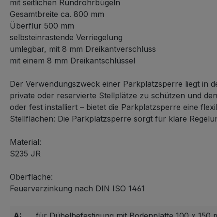
mit seitlichen Rundrohrbügeln
Gesamtbreite ca. 800 mm
Überflur 500 mm
selbsteinrastende Verriegelung
umlegbar, mit 8 mm Dreikantverschluss
mit einem 8 mm Dreikantschlüssel
Der Verwendungszweck einer Parkplatzsperre liegt in d
private oder reservierte Stellplätze zu schützen und d
oder fest installiert – bietet die Parkplatzsperre eine
Stellflächen: Die Parkplatzsperre sorgt für klare Regel
Material:
S235 JR
Oberfläche:
Feuerverzinkung nach DIN ISO 1461
A:
für Dübelbefestigung mit Bodenplatte 100 x 150