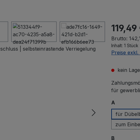
119,49
Brutto: 142,
Inhalt:
1 Stück
Preise exkl
kein Lage
Zahlungsmög
für gewerbl
auswähle
A
auswähle
B