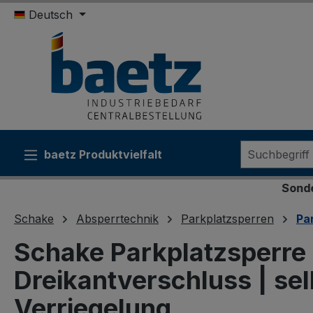
Deutsch
m Hauptinhalt springen
Zur Suche springen
Zur Hauptnavigation springen
baetz Produktvielfalt
Sonderkonditione
Schake
Absperrtechnik
Parkplatzsperren
Pa
Schake Parkplatzsperre 
Dreikantverschluss | se
Verriegelung