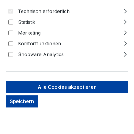
Technisch erforderlich
Statistik
Marketing
Komfortfunktionen
Shopware Analytics
15,20 €
Brutto: 18,09 €
Inhalt:
1 Stück
Alle Cookies akzeptieren
Preise exkl. MwSt. zzgl. Versandkosten
Speichern
kein Lagerbestand, auf Anfrage
Zahlungsmöglichkeiten: Vorkasse, Paypal, Amazon
Pay, Rechnung für gewerbliche Kunden