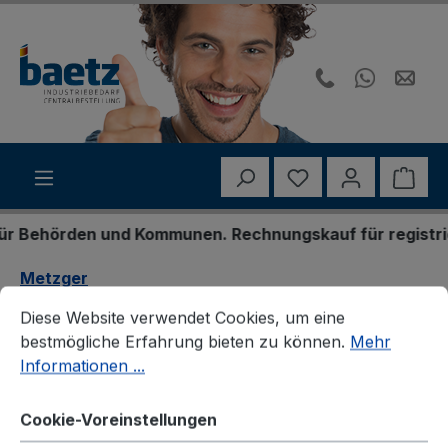
Zum Hauptinhalt springen
Du hast 0 Produk
Ware
Behörden und Kommunen. Rechnungskauf für registrierte
Metzger
Cookie-Voreinstellungen
Diese Website verwendet Cookies, um eine bestmögliche E
Diese Website verwendet Cookies, um eine
Metzger S07120 Tachowelle
bestmögliche Erfahrung bieten zu können.
Mehr
Informationen ...
Cookie-Voreinstellungen
Bildergalerie überspringen