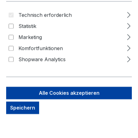
Bildergalerie überspringen
Technisch erforderlich
Statistik
Marketing
Komfortfunktionen
Shopware Analytics
Alle Cookies akzeptieren
95,67 €
Speichern
Brutto: 113,85 €
Inhalt:
1 Stück
Preise exkl. MwSt. zzgl. Versandkosten