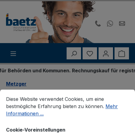
Zum Hauptinhalt springen
Du hast 0 Produk
Ware
 Behörden und Kommunen. Rechnungskauf für registriert
Metzger
Cookie-Voreinstellungen
Diese Website verwendet Cookies, um eine bestmögliche E
Metzger 8054024 Lagerung,
Diese Website verwendet Cookies, um eine
bestmögliche Erfahrung bieten zu können.
Mehr
Motor
Informationen ...
Cookie-Voreinstellungen