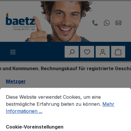
Zum Hauptinhalt springen
Du hast 0 Produk
Ware
nd Kommunen. Rechnungskauf für registrierte Geschäfts
Metzger
Cookie-Voreinstellungen
Diese Website verwendet Cookies, um eine bestmögliche E
Metzger 8001020 Trichter,
Diese Website verwendet Cookies, um eine
bestmögliche Erfahrung bieten zu können.
Mehr
Ölpeilstab
Informationen ...
Cookie-Voreinstellungen