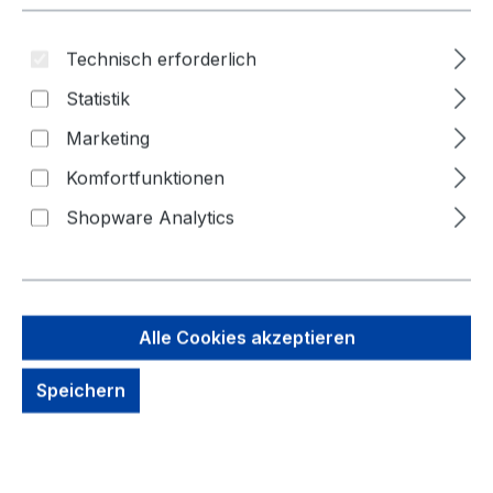
Bildergalerie überspringen
Technisch erforderlich
Statistik
Marketing
Komfortfunktionen
Shopware Analytics
Alle Cookies akzeptieren
138,77 €
Speichern
Brutto: 165,14 €
Inhalt:
1 Stück
Preise exkl. MwSt. zzgl. Versandkosten