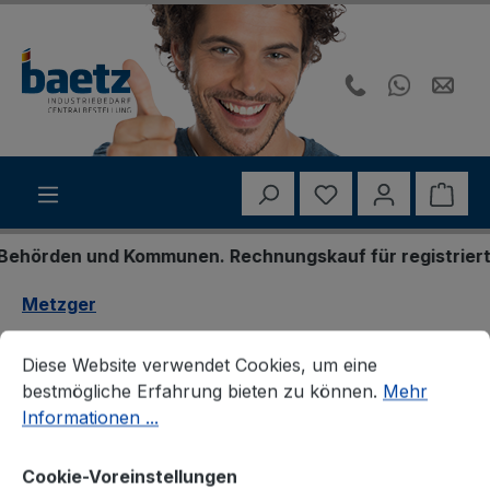
Zum Hauptinhalt springen
Du hast 0 Produk
Ware
hörden und Kommunen. Rechnungskauf für registrierte G
Metzger
Cookie-Voreinstellungen
Diese Website verwendet Cookies, um eine bestmögliche E
Metzger 6400041
Diese Website verwendet Cookies, um eine
bestmögliche Erfahrung bieten zu können.
Mehr
Riemenscheibe, Kurbelwelle
Informationen ...
Cookie-Voreinstellungen