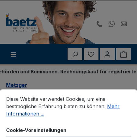
Zum Hauptinhalt springen
Du hast 0 Produk
Ware
rden und Kommunen. Rechnungskauf für registrierte Ges
Metzger
Cookie-Voreinstellungen
Diese Website verwendet Cookies, um eine bestmögliche E
Metzger 2420820
Diese Website verwendet Cookies, um eine
bestmögliche Erfahrung bieten zu können.
Mehr
Kühlerschlauch
Informationen ...
Cookie-Voreinstellungen