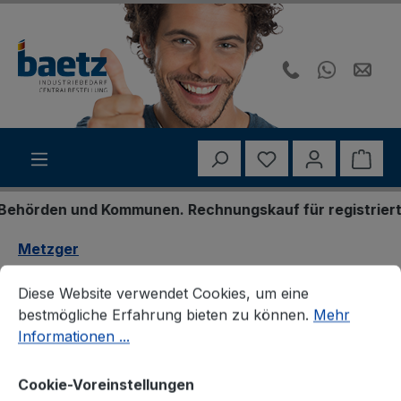
Zum Hauptinhalt springen
Du hast 0 Produk
Ware
hörden und Kommunen. Rechnungskauf für registrierte G
Metzger
Cookie-Voreinstellungen
Diese Website verwendet Cookies, um eine bestmögliche E
Metzger 2400320
Diese Website verwendet Cookies, um eine
bestmögliche Erfahrung bieten zu können.
Mehr
Ladeluftschlauch
Informationen ...
Cookie-Voreinstellungen