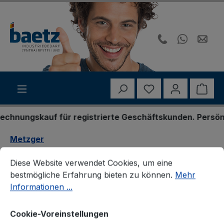
Zum Hauptinhalt springen
Du hast 0 Produk
Ware
ngskauf für registrierte Geschäftskunden. Persönliche
Metzger
Cookie-Voreinstellungen
Diese Website verwendet Cookies, um eine bestmögliche E
Metzger 2400220
Diese Website verwendet Cookies, um eine
bestmögliche Erfahrung bieten zu können.
Mehr
Ladeluftschlauch
Informationen ...
Cookie-Voreinstellungen