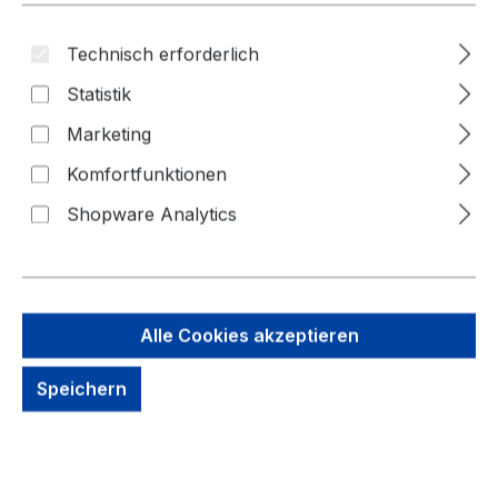
Bildergalerie überspringen
Technisch erforderlich
Statistik
Marketing
Komfortfunktionen
Shopware Analytics
Alle Cookies akzeptieren
74,98 €
Speichern
Brutto: 89,23 €
Inhalt:
1 Stück
Preise exkl. MwSt. zzgl. Versandkosten