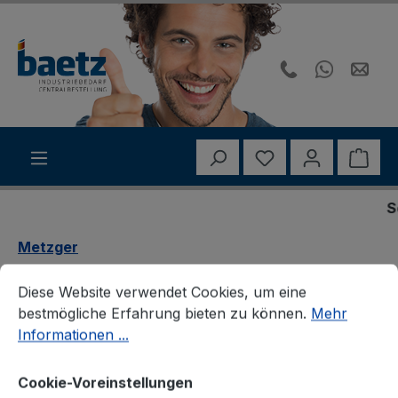
Zum Hauptinhalt springen
Du hast 0 Produk
Ware
Sond
Metzger
Cookie-Voreinstellungen
Diese Website verwendet Cookies, um eine bestmögliche E
Metzger 2190820
Diese Website verwendet Cookies, um eine
bestmögliche Erfahrung bieten zu können.
Mehr
Wischermotor
Informationen ...
Cookie-Voreinstellungen