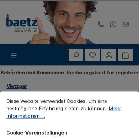
Zum Hauptinhalt springen
Du hast 0 Produk
Ware
ehörden und Kommunen. Rechnungskauf für registrierte 
Metzger
Cookie-Voreinstellungen
Diese Website verwendet Cookies, um eine bestmögliche E
Metzger 0910021
Diese Website verwendet Cookies, um eine
bestmögliche Erfahrung bieten zu können.
Mehr
Öldruckschalter
Informationen ...
Cookie-Voreinstellungen