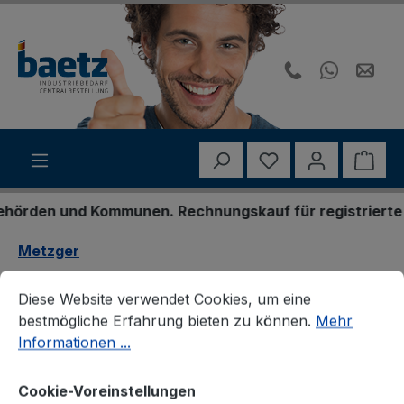
Zum Hauptinhalt springen
Du hast 0 Produk
Ware
rden und Kommunen. Rechnungskauf für registrierte Ges
Metzger
Cookie-Voreinstellungen
Diese Website verwendet Cookies, um eine bestmögliche E
Metzger 0903221 Sensor,
Diese Website verwendet Cookies, um eine
bestmögliche Erfahrung bieten zu können.
Mehr
Nockenwellenposition
Informationen ...
Cookie-Voreinstellungen