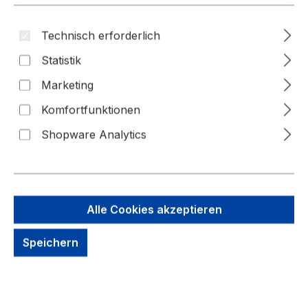
Bildergalerie überspringen
Technisch erforderlich
Statistik
Marketing
Komfortfunktionen
Shopware Analytics
Alle Cookies akzeptieren
29,21 €
Speichern
Brutto: 34,76 €
Inhalt:
1 Stück
Preise exkl. MwSt. zzgl. Versandkosten