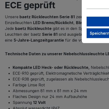
ECE geprüft
Unsere
baetz Rückleuchten Serie 81
zeichnet sich dur
Einzelleuchten
LED Brems/Rücklicht
,
Blinkleuchte
,
Neb
Jede
baetz Rückleuchte
gibt es in den Spannungsvaria
Speicher
Leuchten der baetz
Serie 81
sind ausgiebig getestet un
eine
5-Jahre-Langzeitgarantie
für die vollständige Bau
Technische Daten zu unserer Nebelschlussleuchte LED
Kompakte LED Heck- oder Rückleuchte,
Nebelschl
ECE-R10 geprüft, Elektromagnetische Verträglichkei
ECE-R38 geprüft, zugelassen als Nebelschlussleuch
Farbige Linse Rot
Abmessungen 81 mm x 81 mm x 24 mm
Flaches Design nur 24 mm Aufbauhöhe
Spannung
12 Volt
Absolut wasserdicht IP67