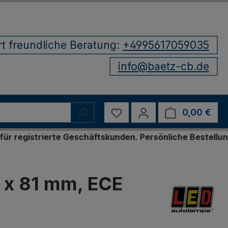
rt freundliche Beratung:
+4995617059035
info@baetz-cb.de
Du hast 0 Produkte auf d
0,00 €
Ware
rte Geschäftskunden. Persönliche Bestellung per E-Mai
m x 81 mm, ECE