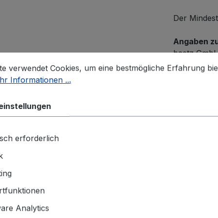
Der Mindest
Angaben zu
baetz Gmb
stellungen
 verwendet Cookies, um eine bestmögliche Erfahrung biet
Coburger S
te verwendet Cookies, um eine bestmögliche Erfahrung bie
96486 Laute
r Informationen ...
info@baetz
einstellungen
sch erforderlich
k
elschlussleuchte, Serie 81, 12 V
ing
tfunktionen
chlussleuchte, Serie 81, 
re Analytics