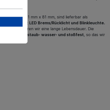
Abmessungen 81 mm x 81 mm, sind lieferbar als
onsleuchte
mit
LED Brems/Rücklicht und
Blinkleuchte.
uchten garantieren wir eine lange Lebensdauer. Die
en der
Serie 81
staub- wasser- und stoßfest
, so das wir