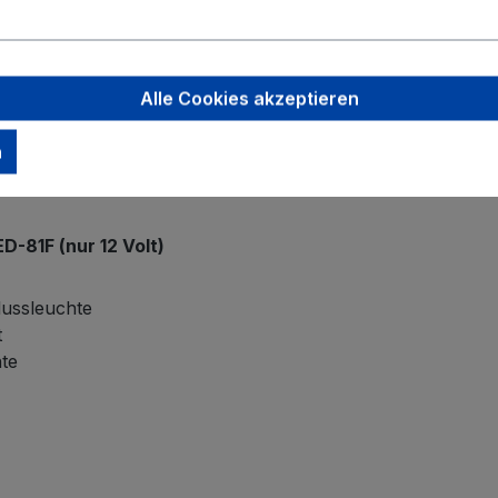
ch seine Kompaktheit aus. Die LED Rückleuchten, mit den 
Alle Cookies akzeptieren
elschlussleuchte,
Rückfahrleuchte
und einer
Kombinati
nten
12 Volt
und
12/24 Multivolt
. Wie bei allen unseren Le
n
d nach
IP67 zertifiziert
. Selbstverständlich sind alle Leucht
reihe anbieten.
-81F (nur 12 Volt)
ussleuchte
t
te