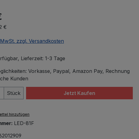
€
2 €
. MwSt. zzgl. Versandkosten
fügbar, Lieferzeit: 1-3 Tage
lichkeiten: Vorkasse, Paypal, Amazon Pay, Rechnung
iche Kunden
 Anzahl: Gib den gewünschten Wert ein 
Stück
Jetzt Kaufen
ttel hinzufügen
mmer:
LED-81F
62012909