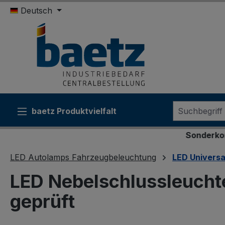
Deutsch
m Hauptinhalt springen
Zur Suche springen
Zur Hauptnavigation springen
baetz Produktvielfalt
Sonderkonditionen f
LED Autolamps Fahrzeugbeleuchtung
LED Univers
LED Nebelschlussleuchte
geprüft