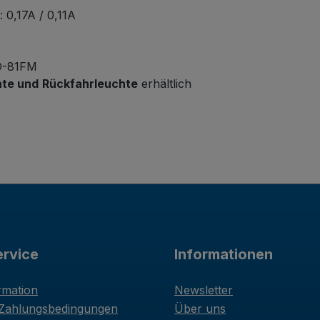
 0,17A / 0,11A
ED-81FM
hte und
Rückfahrleuchte
erhältlich
rvice
Informationen
rmation
Newsletter
 Zahlungsbedingungen
Über uns