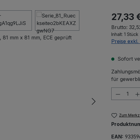
27,33 
Brutto: 32,5
Inhalt:
1 Stück
Preise exkl
Sofort ver
Zahlungsmög
für gewerbl
Produkt
Zum Merkze
Produktnu
EAN:
93359