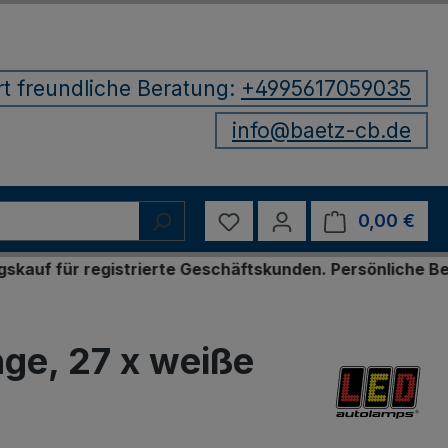
rt freundliche Beratung:
+4995617059035
info@baetz-cb.de
Du hast 0 Produkte auf d
0,00 €
Ware
istrierte Geschäftskunden. Persönliche Bestellung per
nge, 27 x weiße