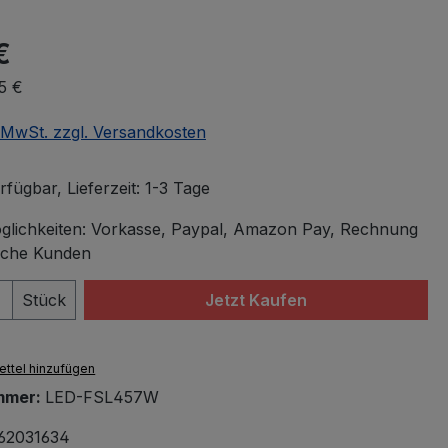
€
5 €
. MwSt. zzgl. Versandkosten
fügbar, Lieferzeit: 1-3 Tage
lichkeiten: Vorkasse, Paypal, Amazon Pay, Rechnung
iche Kunden
 Anzahl: Gib den gewünschten Wert ein 
Stück
Jetzt Kaufen
ttel hinzufügen
mmer:
LED-FSL457W
62031634