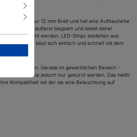
ip-System
ist nur 1
2 mm Breit und hat eine Aufbauhöhe
ffenheit ist es äußerst biegsam und bietet daher
anten angebracht werden. LED-Strips bestehen aus
t reißfest und lässt sich einfach und schnell mit dem
gen verwirklichen. Gerade im gewerblichen Bereich -
nn ein LED-Strip jedoch nur gekürzt werden. Das heißt:
hre Kompaktheit mit der sie eine Beleuchtung auf