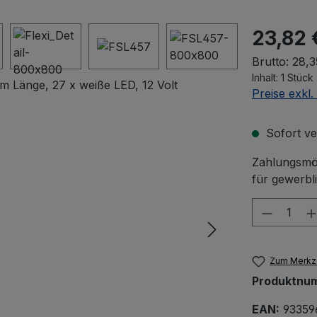
23,82 
Brutto: 28,3
Inhalt:
1 Stück
Preise exkl
Sofort ver
Zahlungsmög
für gewerbl
Produkt
Zum Merkze
Produktnu
EAN:
93359