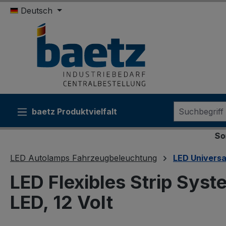
Deutsch
m Hauptinhalt springen
Zur Suche springen
Zur Hauptnavigation springen
baetz Produktvielfalt
Sonderkonditi
LED Autolamps Fahrzeugbeleuchtung
LED Univers
LED Flexibles Strip Sys
LED, 12 Volt