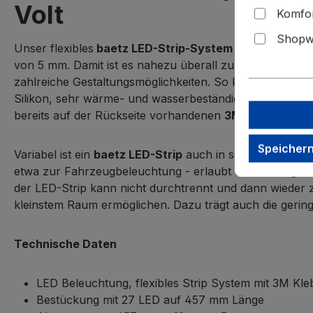
Volt
Komfor
Shopwa
Unser flexibles
baetz LED-Strip-System
ist eine neuar
von 5 mm. Damit ist es nahezu überall zu montieren wo v
zahlreiche Gestaltungsmöglichkeiten. So kann der
LED-S
Silikon, sehr wärme- und wasserbeständigem Kunststoff. 
bereits auf der Rückseite vorhandenen
3M Klebeband
a
Speicher
Variabel ist ein
baetz LED-Strip
auch in seiner Länge. D
etwa zur Fahrzeugbeleuchtung - erlaubt dies einen gro
der LED-Strip kann nicht durchtrennt und dann wieder z
kleinstem Raum ermöglichen. Dazu trägt auch die gerin
Technische Daten
LED Beleuchtung, flexibles Strip System mit 3M Kl
Bestückung mit 27 LED auf 457 mm Länge