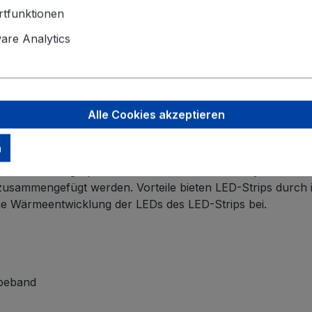
tfunktionen
re Analytics
tige Beleuchtung für Innen und Außen. Das
baetz LED-Str
iel Licht mit wenig Aufwand benötigt wird. In seiner Bescha
trip
beispielsweise auch an abgerundeten oder eckigen K
Somit hält ein LED-Strip auch großen Belastungen stand, is
Alle Cookies akzeptieren
nbringen.
n
aher kann man mit ihm seine ganz individuellen Vorstellun
ßen Gestaltungsspielraum. Anders als bei Stecksystemen ka
usammengefügt werden. Vorteile bieten LED-Strips durch i
ge Wärmeentwicklung der LEDs des LED-Strips bei.
ebeband