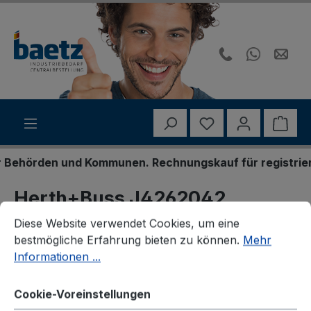
Zum Hauptinhalt springen
Du hast 0 Produk
Ware
ehörden und Kommunen. Rechnungskauf für registrierte 
Herth+Buss J4262042
Cookie-Voreinstellungen
Diese Website verwendet Cookies, um eine bestmögliche E
Lagerung, Stabilisator
Diese Website verwendet Cookies, um eine
bestmögliche Erfahrung bieten zu können.
Mehr
Informationen ...
Cookie-Voreinstellungen
Bildergalerie überspringen