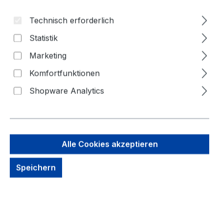
Technisch erforderlich
Statistik
Marketing
Komfortfunktionen
Shopware Analytics
3,88 €
Brutto: 4,62 €
Inhalt:
1 Stück
Alle Cookies akzeptieren
Preise exkl. MwSt. zzgl. Versandkosten
Speichern
kein Lagerbestand, auf Anfrage
Zahlungsmöglichkeiten: Vorkasse, Paypal, Amazon
Pay, Rechnung für gewerbliche Kunden