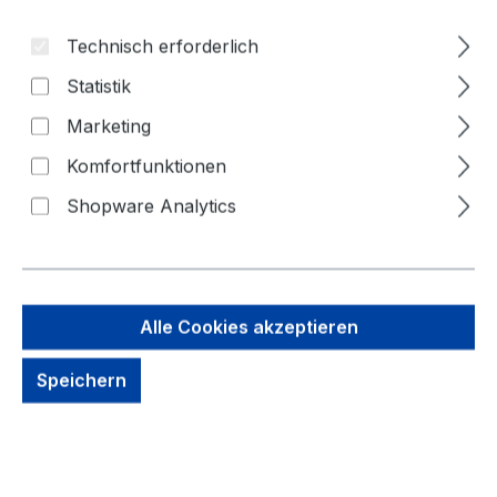
Technisch erforderlich
Statistik
Marketing
Komfortfunktionen
Shopware Analytics
11,44 €
Brutto: 13,61 €
Inhalt:
1 Stück
Alle Cookies akzeptieren
Preise exkl. MwSt. zzgl. Versandkosten
Speichern
kein Lagerbestand, auf Anfrage
Zahlungsmöglichkeiten: Vorkasse, Paypal, Amazon
Pay, Rechnung für gewerbliche Kunden