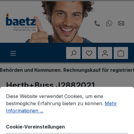
Zum Hauptinhalt springen
Du hast 0 Produk
Ware
hörden und Kommunen. Rechnungskauf für registrierte G
Herth+Buss J2882021
Cookie-Voreinstellungen
Diese Website verwendet Cookies, um eine bestmögliche E
Faltenbalgsatz, Antriebswelle
Diese Website verwendet Cookies, um eine
bestmögliche Erfahrung bieten zu können.
Mehr
Informationen ...
Cookie-Voreinstellungen
Bildergalerie überspringen