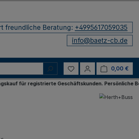
rt freundliche Beratung:
+4995617059035
info@baetz-cb.de
Du hast 0 Produkte auf d
0,00 €
Ware
 registrierte Geschäftskunden. Persönliche Bestellung