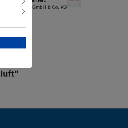
r Produktsicherheit:
 Fahrzeugteile GmbH & Co. KG
e 2-4
senstamm
undbuss.com
luft"