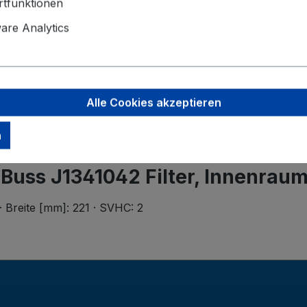
Angaben zu
tfunktionen
Herth+Buss
re Analytics
Dieselstraß
63150 Heu
info@herth
Alle Cookies akzeptieren
n
uss J1341042 Filter, Innenraum
· Breite [mm]: 221 · SVHC: 2