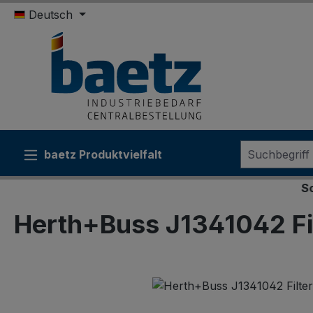
Deutsch
m Hauptinhalt springen
Zur Suche springen
Zur Hauptnavigation springen
baetz Produktvielfalt
Sonderkon
Herth+Buss J1341042 Fil
Bildergalerie überspringen