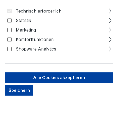
Technisch erforderlich
Statistik
Marketing
Komfortfunktionen
Shopware Analytics
31,93 €
Brutto: 38,00 €
Inhalt:
5 Stück
(6,39 € / 1 Stück)
Alle Cookies akzeptieren
Preise exkl. MwSt. zzgl. Versandkosten
Speichern
kein Lagerbestand, auf Anfrage
Zahlungsmöglichkeiten: Vorkasse, Paypal, Amazon
Pay, Rechnung für gewerbliche Kunden