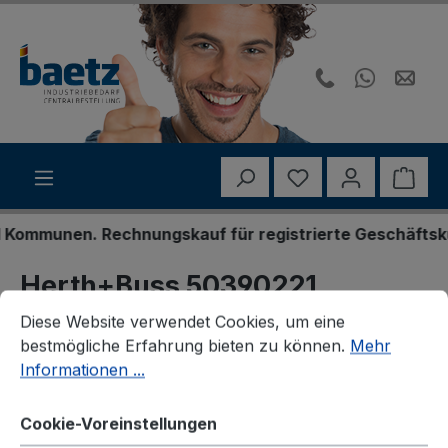
Zum Hauptinhalt springen
Du hast 0 Produk
Ware
ommunen. Rechnungskauf für registrierte Geschäftskund
Herth+Buss 50390221
Cookie-Voreinstellungen
Diese Website verwendet Cookies, um eine bestmögliche E
Steckgehäuse
Diese Website verwendet Cookies, um eine
bestmögliche Erfahrung bieten zu können.
Mehr
Informationen ...
Cookie-Voreinstellungen
Bildergalerie überspringen