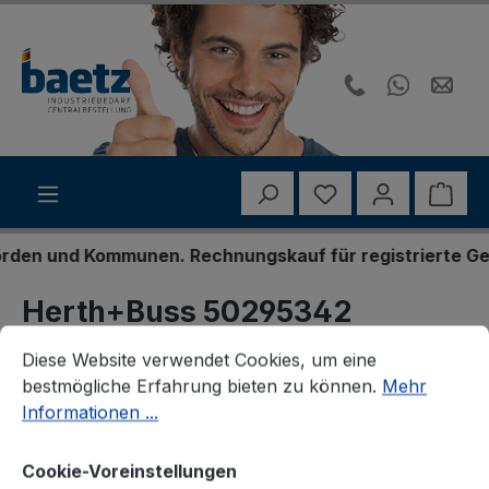
Zum Hauptinhalt springen
Du hast 0 Produk
Ware
en und Kommunen. Rechnungskauf für registrierte Gesch
Herth+Buss 50295342
Cookie-Voreinstellungen
Diese Website verwendet Cookies, um eine bestmögliche E
Sicherung
Diese Website verwendet Cookies, um eine
bestmögliche Erfahrung bieten zu können.
Mehr
Informationen ...
Cookie-Voreinstellungen
Bildergalerie überspringen