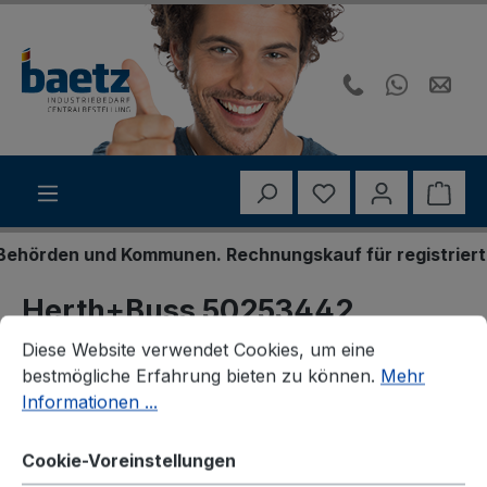
Zum Hauptinhalt springen
Du hast 0 Produk
Ware
hörden und Kommunen. Rechnungskauf für registrierte G
Herth+Buss 50253442
Cookie-Voreinstellungen
Diese Website verwendet Cookies, um eine bestmögliche E
Crimpverbinder
Diese Website verwendet Cookies, um eine
bestmögliche Erfahrung bieten zu können.
Mehr
Informationen ...
Cookie-Voreinstellungen
Bildergalerie überspringen