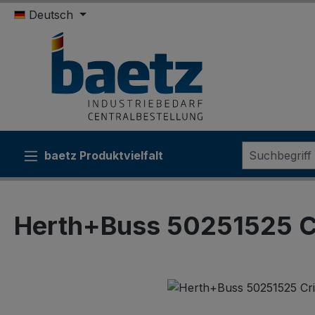
Deutsch
m Hauptinhalt springen
Zur Suche springen
Zur Hauptnavigation springen
baetz Produktvielfalt
Sonderk
Herth+Buss 50251525 C
Bildergalerie überspringen