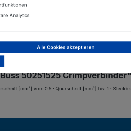
Angaben zu
tfunktionen
Herth+Buss
Dieselstraß
re Analytics
63150 Heu
info@herth
Alle Cookies akzeptieren
n
+Buss 50251525 Crimpverbinder
rschnitt [mm²] von: 0.5 · Querschnitt [mm²] bis: 1 · Steckb