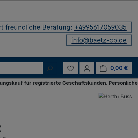
rt freundliche Beratung:
+4995617059035
info@baetz-cb.de
Du hast 0 Produkte auf d
0,00 €
Ware
ür registrierte Geschäftskunden. Persönliche Bestellu
€