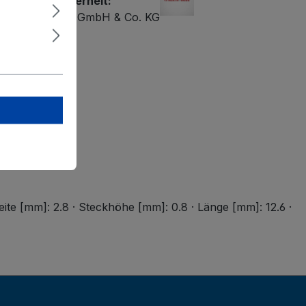
r Produktsicherheit:
 Fahrzeugteile GmbH & Co. KG
e 2-4
senstamm
undbuss.com
"
reite [mm]: 2.8 · Steckhöhe [mm]: 0.8 · Länge [mm]: 12.6 ·