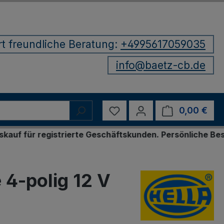
rt freundliche Beratung:
+4995617059035
info@baetz-cb.de
Du hast 0 Produkte auf d
0,00 €
Ware
istrierte Geschäftskunden. Persönliche Bestellung per
4-polig 12 V