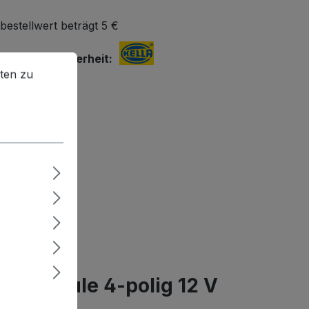
bestellwert beträgt 5 €
r Produktsicherheit:
en zu können.
Mehr Informationen ...
ten zu
H & Co. KGaA
traße 75
tadt
.com
inweise:
nblatt
ündspule 4-polig 12 V