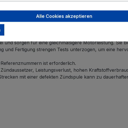
 geschraubt.
Alle Cookies akzeptieren
tte genaue Fahrzeugzuordnung prüfen)
n
uverlässigen Motorbetrieb.
i und sorgen für eine gleichmäßigere Motorleistung. Sie b
und Fertigung strengen Tests unterzogen, um eine hervo
-Referenznummern ist erforderlich.
ündaussetzer, Leistungsverlust, hohen Kraftstoffverbrau
Strecken mit einer defekten Zündspule kann zu dauerhaft