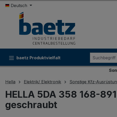
Deutsch
m Hauptinhalt springen
Zur Suche springen
Zur Hauptnavigation springen
baetz Produktvielfalt
Sonderkonditi
Hella
Elektrik/ Elektronik
Sonstige Kfz-Ausrüstu
HELLA 5DA 358 168-891 
geschraubt