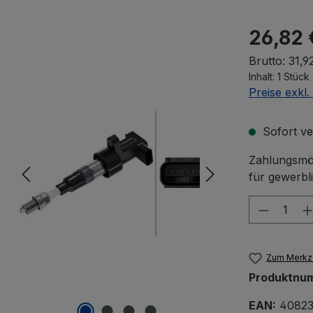
26,82 
Brutto: 31,9
Inhalt:
1 Stück
Preise exkl
Sofort ver
Zahlungsmög
für gewerbl
Produkt
Zum Merkze
Produktnu
EAN:
40823