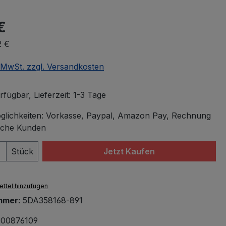
€
2 €
. MwSt. zzgl. Versandkosten
fügbar, Lieferzeit: 1-3 Tage
lichkeiten: Vorkasse, Paypal, Amazon Pay, Rechnung
iche Kunden
 Anzahl: Gib den gewünschten Wert ein 
Stück
Jetzt Kaufen
ttel hinzufügen
mmer:
5DA358168-891
00876109