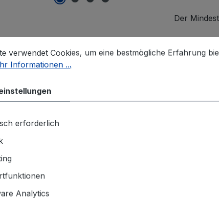
Der Mindest
stellungen
Angaben zu
 verwendet Cookies, um eine bestmögliche Erfahrung biet
te verwendet Cookies, um eine bestmögliche Erfahrung bie
HELLA Gmb
r Informationen ...
Rixbecker S
59552 Lipps
einstellungen
info@forvia
sch erforderlich
Sicherheitsh
Produktdate
k
ing
tfunktionen
re Analytics
5DA 358 168-891 Kerzenschachtz