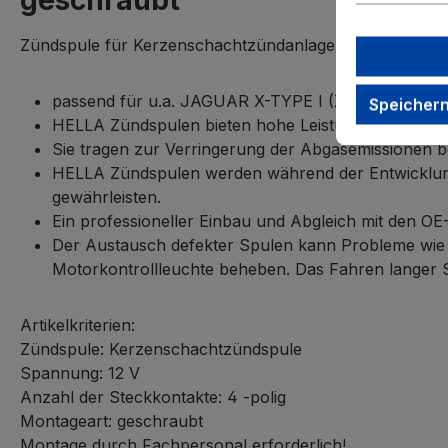
geschraubt"
Zündspule für Kerzenschachtzündanlage, 4-polig, 12 V,
passend für u.a. JAGUAR X-TYPE I (X400) 2.5 (bi
Speicher
HELLA Zündspulen bieten hohe Leistung für einen z
Sie tragen zur Verringerung der Abgasemissionen be
HELLA Zündspulen werden während der Entwicklung 
gewährleisten.
Ein professioneller Einbau und Abgleich mit den OE
Der Austausch defekter Spulen kann Probleme wie Z
Motorkontrollleuchte beheben. Das Fahren langer 
Artikelkriterien:
Zündspule: Kerzenschachtzündspule
Spannung: 12 V
Anzahl der Steckkontakte: 4 -polig
Montageart: geschraubt
Montage durch Fachpersonal erforderlich!