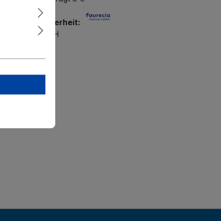
r Produktsicherheit:
utomotive GmbH
Landstraße 7
over
cia.com