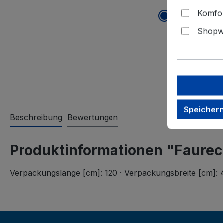
Komfor
Shopwa
Speicher
Beschreibung
Bewertungen
Produktinformationen "Faure
Verpackungslänge [cm]: 120 · Verpackungsbreite [cm]: