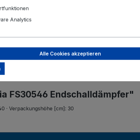
tfunktionen
Angaben zu
re Analytics
Faurecia A
Garbsener 
30419 Hann
info@faure
Alle Cookies akzeptieren
n
cia FS30546 Endschalldämpfer"
 40 · Verpackungshöhe [cm]: 30