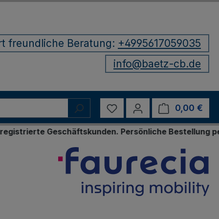
rt freundliche Beratung:
+4995617059035
info@baetz-cb.de
Du hast 0 Produkte auf d
0,00 €
Ware
te Geschäftskunden. Persönliche Bestellung per E-Mail