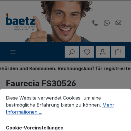
Zum Hauptinhalt springen
Du hast 0 Produk
Ware
rden und Kommunen. Rechnungskauf für registrierte Ges
Faurecia FS30526
Cookie-Voreinstellungen
Diese Website verwendet Cookies, um eine bestmögliche E
Vorschalldämpfer
Diese Website verwendet Cookies, um eine
bestmögliche Erfahrung bieten zu können.
Mehr
Informationen ...
Cookie-Voreinstellungen