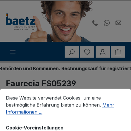
Zum Hauptinhalt springen
Du hast 0 Produk
Ware
hörden und Kommunen. Rechnungskauf für registrierte G
Faurecia FS05239
Cookie-Voreinstellungen
Diese Website verwendet Cookies, um eine bestmögliche E
Endschalldämpfer
Diese Website verwendet Cookies, um eine
bestmögliche Erfahrung bieten zu können.
Mehr
Informationen ...
Cookie-Voreinstellungen