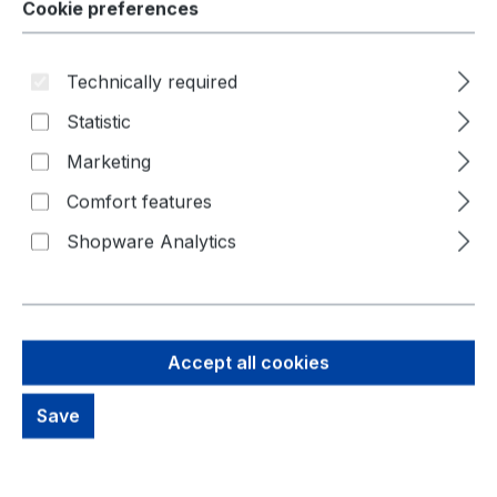
Buy Now
Buy Now
Cookie preferences
Technically required
Statistic
Marketing
Comfort features
Shopware Analytics
Accept all cookies
Metzger 1915
Metzger 2220807
Bremsleitung
Waschwasserdüse,
Scheibenreinigung
Durchmesser [mm]: 4.76 ·
Einbauposition: H
Save
Länge [mm]: 5000 ·
Material: 45 ·
Zulassungsart: 7
33,58 €
2,25 €